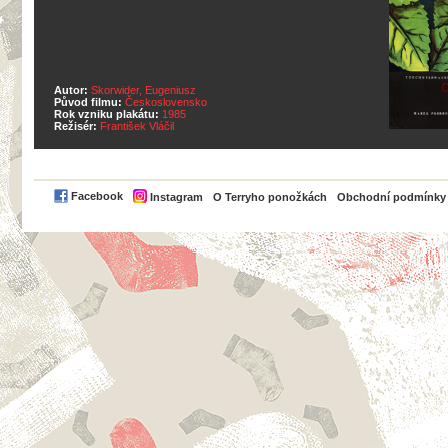
Autor:
Skorwider, Eugeniusz
Původ filmu:
Československo
Rok vzniku plakátu:
1985
Režisér:
František Vláčil
PayPal
Facebook
Instagram
O Terryho ponožkách
Obchodní podmínky