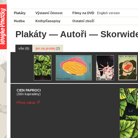
Plakáty
Výstavní činnost
Filmy na DVD
English version
Hudba
Knihy/časopisy
Ostatní zboží
Plakáty
—
Autoři
— Skorwide
vše (6)
jen na prodej
(2)
CIEN PAPROCI
(Stín kapradiny)
Přímý odkaz