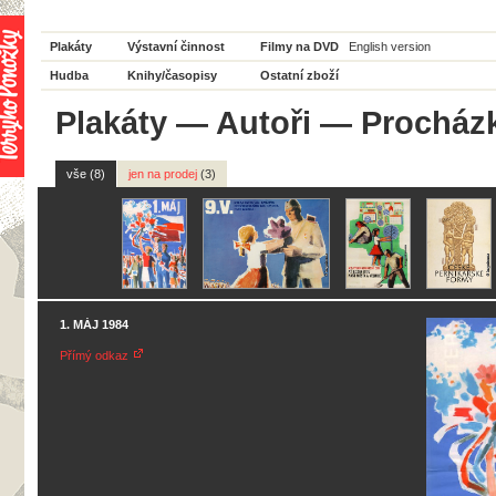
Plakáty
Výstavní činnost
Filmy na DVD
English version
Hudba
Knihy/časopisy
Ostatní zboží
Plakáty
—
Autoři
— Procházk
vše (8)
jen na prodej
(3)
1. MÁJ 1984
Přímý odkaz