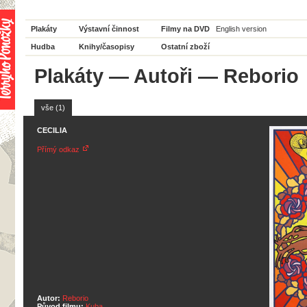
Plakáty
Výstavní činnost
Filmy na DVD
English version
Hudba
Knihy/časopisy
Ostatní zboží
Plakáty
—
Autoři
— Reborio
vše (1)
CECILIA
Přímý odkaz
Autor:
Reborio
Původ filmu:
Kuba