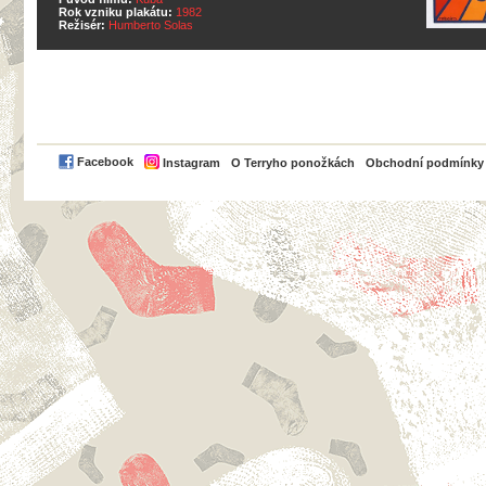
Rok vzniku plakátu:
1982
Režisér:
Humberto Solas
PayPal
Facebook
Instagram
O Terryho ponožkách
Obchodní podmínky