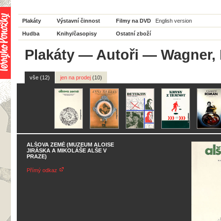
Plakáty
Výstavní činnost
Filmy na DVD
English version
Hudba
Knihy/časopisy
Ostatní zboží
Plakáty
—
Autoři
— Wagner, 
vše (12)
jen na prodej
(10)
ALŠOVA ZEMĚ (MUZEUM ALOISE
JIRÁSKA A MIKOLÁŠE ALŠE V
PRAZE)
Přímý odkaz