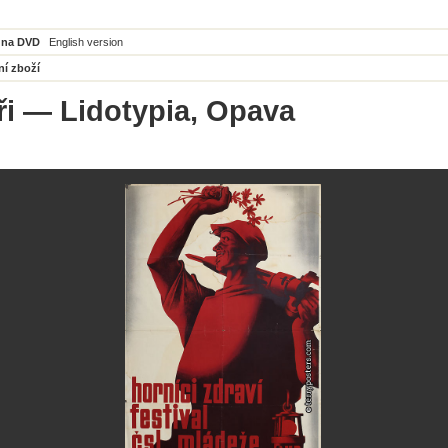
 na DVD
English version
ní zboží
ři
— Lidotypia, Opava