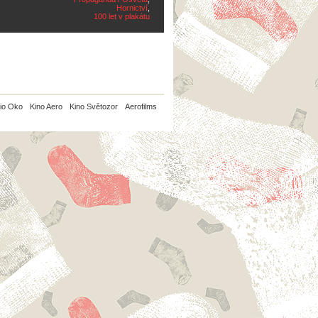
Hornictví
,
100 let v plakátu
io Oko
Kino Aero
Kino Světozor
Aerofilms