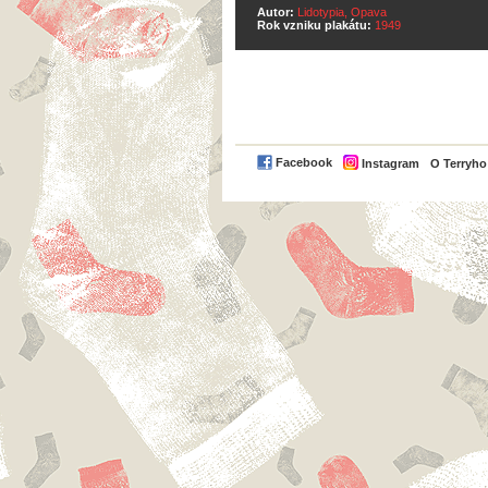
Autor:
Lidotypia, Opava
Rok vzniku plakátu:
1949
Facebook
Instagram
O Terryh