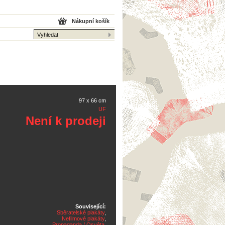
Nákupní košík
97 x 66 cm
UF
Není k prodeji
Související:
Sběratelské plakáty
,
Nefilmové plakáty
,
Propaganda / Osvěta
,