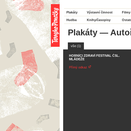
Plakáty
Výstavní činnost
Filmy
Hudba
Knihy/časopisy
Ostat
Plakáty
—
Auto
vše (1)
HORNÍCI ZDRAVÍ FESTIVAL ČSL.
MLÁDEŽE
Přímý odkaz