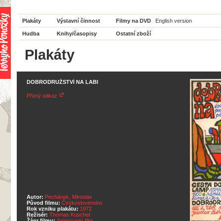
Plakáty
Výstavní činnost
Filmy na DVD
English version
Hudba
Knihy/časopisy
Ostatní zboží
Plakáty
DOBRODRUŽSTVÍ NA LABI
Přímý odkaz
Autor:
Pechánek, Miroslav
Původ filmu:
Československo
Rok vzniku plakátu:
1972
Režisér:
Thomas Kuschel
Žánr filmu:
Animovaný film