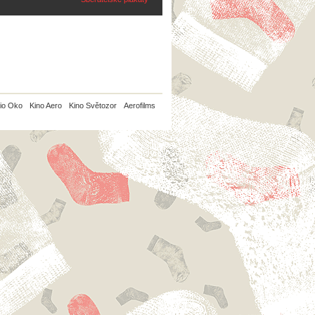
io Oko
Kino Aero
Kino Světozor
Aerofilms