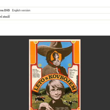
 na DVD
English version
ní zboží