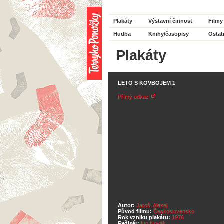
Plakáty
Výstavní činnost
Filmy
Hudba
Knihy/časopisy
Ostat
Plakáty
LÉTO S KOVBOJEM 1
Přímý odkaz
Autor:
Jaroš, Alexej
Původ filmu:
Československo
Rok vzniku plakátu:
1976
Režisér:
Ivo Novák