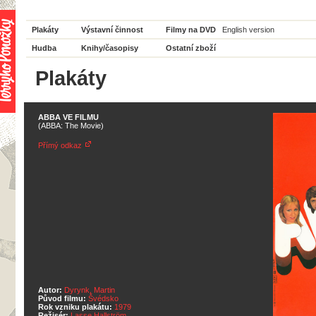
Plakáty
Výstavní činnost
Filmy na DVD
English version
Hudba
Knihy/časopisy
Ostatní zboží
Plakáty
ABBA VE FILMU
(ABBA: The Movie)
Přímý odkaz
Autor:
Dyrynk, Martin
Původ filmu:
Švédsko
Rok vzniku plakátu:
1979
Režisér:
Lasse Hallström