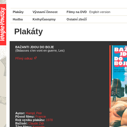
Plakáty
Výstavní činnost
Filmy na DVD
English version
Hudba
Knihy/časopisy
Ostatní zboží
Plakáty
BAŽANTI JDOU DO BOJE
(Bidasses s'en vont en guerre, Les)
Přímý odkaz
Autor:
Hampl, Petr
Původ filmu:
Francie
Rok vzniku plakátu:
1978
Režisér:
Claude Zidi
Žánr filmu:
Komedie