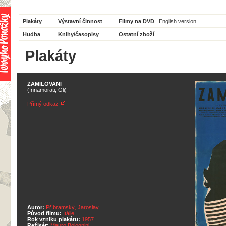
Plakáty
Výstavní činnost
Filmy na DVD
English version
Hudba
Knihy/časopisy
Ostatní zboží
Plakáty
ZAMILOVANÍ
(Innamorati, Gli)
Přímý odkaz
Autor:
Příbramský, Jaroslav
Původ filmu:
Itálie
Rok vzniku plakátu:
1957
Režisér:
Mauro Bolognini