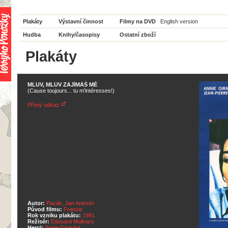
Plakáty
Výstavní činnost
Filmy na DVD
English version
Hudba
Knihy/časopisy
Ostatní zboží
Plakáty
MLUV, MLUV ZAJÍMÁŠ MĚ
(Cause toujours... tu m'intéresses!)
Přímý odkaz
Autor:
Pacák, Jan Antonín
Původ filmu:
Francie
Rok vzniku plakátu:
1981
Režisér:
Edouard Molinaro
Herci:
Annie Girardot