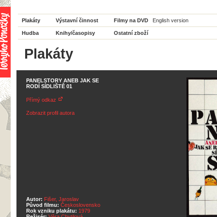
Plakáty
Výstavní činnost
Filmy na DVD
English version
Hudba
Knihy/časopisy
Ostatní zboží
Plakáty
PANELSTORY ANEB JAK SE
RODÍ SÍDLIŠTĚ 01
Přímý odkaz
Zobrazit profil autora
Autor:
Fišer, Jaroslav
Původ filmu:
Československo
Rok vzniku plakátu:
1979
Režisér:
Věra Chytilová