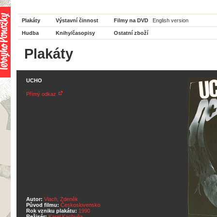
Plakáty
Výstavní činnost
Filmy na DVD
English version
Hudba
Knihy/časopisy
Ostatní zboží
Plakáty
UCHO
Přímý odkaz
Autor:
Vlach, Zdeněk
Původ filmu:
Československo
Rok vzniku plakátu:
1990
Režisér:
Karel Kachyňa