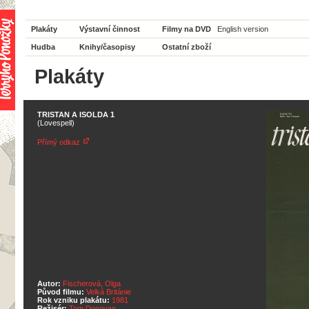
Plakáty
Výstavní činnost
Filmy na DVD
English version
Hudba
Knihy/časopisy
Ostatní zboží
Plakáty
TRISTAN A ISOLDA 1
(Lovespell)
Přímý odkaz
Autor:
Fischerová, Olga
Původ filmu:
Velká Británie
Rok vzniku plakátu:
1981
Režisér:
Tom Donovan