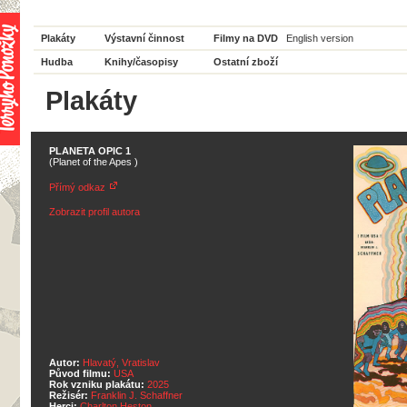
Plakáty
Výstavní činnost
Filmy na DVD
English version
Hudba
Knihy/časopisy
Ostatní zboží
Plakáty
PLANETA OPIC 1
(Planet of the Apes )
Přímý odkaz
Zobrazit profil autora
Autor:
Hlavatý, Vratislav
Původ filmu:
USA
Rok vzniku plakátu:
2025
Režisér:
Franklin J. Schaffner
Herci:
Charlton Heston