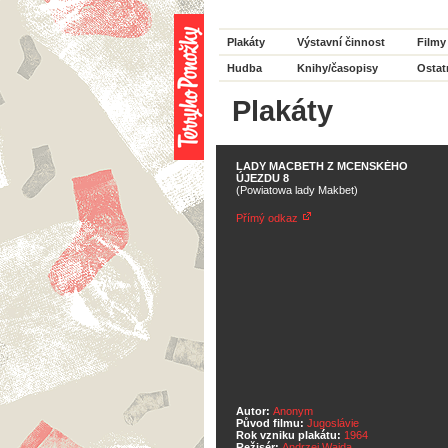
Plakáty
Výstavní činnost
Filmy
Hudba
Knihy/časopisy
Ostat
Plakáty
LADY MACBETH Z MCENSKÉHO
ÚJEZDU 8
(Powiatowa lady Makbet)
Přímý odkaz
Autor:
Anonym
Původ filmu:
Jugoslávie
Rok vzniku plakátu:
1964
Režisér:
Andrzej Wajda