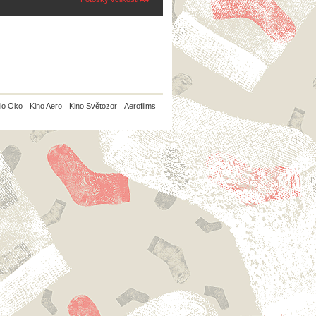
io Oko
Kino Aero
Kino Světozor
Aerofilms