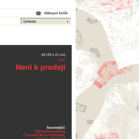
Nákupní košík
A4 (29 x 21 cm)
EXC
Není k prodeji
Související:
Sběratelské plakáty
,
Černobílé filmové fotografie
,
Fotosky velikosti A4