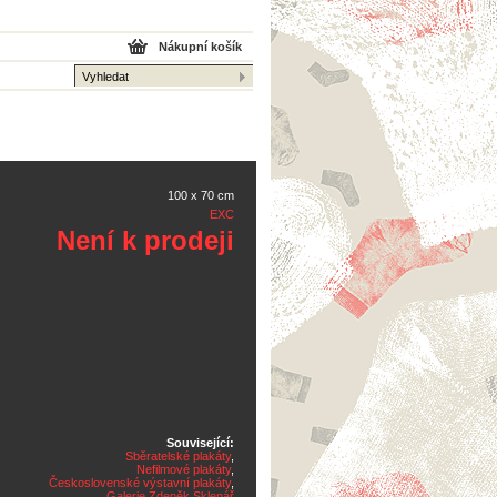
Nákupní košík
100 x 70 cm
EXC
Není k prodeji
Související:
Sběratelské plakáty
,
Nefilmové plakáty
,
Československé výstavní plakáty
,
Galerie Zdeněk Sklenář