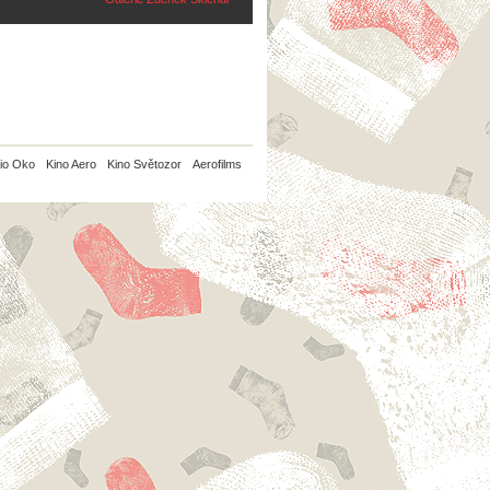
io Oko
Kino Aero
Kino Světozor
Aerofilms