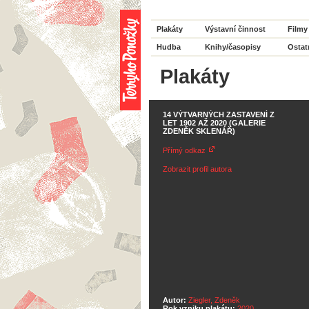
Plakáty
Výstavní činnost
Filmy
Hudba
Knihy/časopisy
Ostat
Plakáty
14 VÝTVARNÝCH ZASTAVENÍ Z
LET 1902 AŽ 2020 (GALERIE
ZDENĚK SKLENÁŘ)
Přímý odkaz
Zobrazit profil autora
Autor:
Ziegler, Zdeněk
Rok vzniku plakátu:
2020