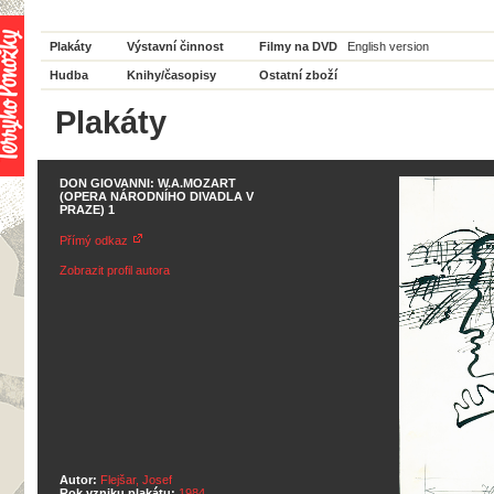
Plakáty
Výstavní činnost
Filmy na DVD
English version
Hudba
Knihy/časopisy
Ostatní zboží
Plakáty
DON GIOVANNI: W.A.MOZART
(OPERA NÁRODNÍHO DIVADLA V
PRAZE) 1
Přímý odkaz
Zobrazit profil autora
Autor:
Flejšar, Josef
Rok vzniku plakátu:
1984