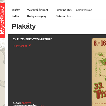
Plakáty
Výstavní činnost
Filmy na DVD
English version
Hudba
Knihy/časopisy
Ostatní zboží
Plakáty
33. PLZEŇSKÉ VÝSTAVNÍ TRHY
Přímý odkaz
Autor:
Anonym
Rok vzniku plakátu:
1949