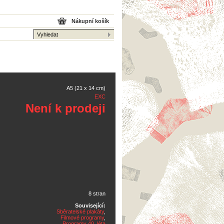
Nákupní košík
A5 (21 x 14 cm)
EXC
Není k prodeji
8 stran
Související:
Sběratelské plakáty
,
Filmové programy
,
Programy 40. léta