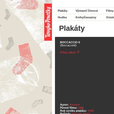
Plakáty
Výstavní činnost
Filmy
Hudba
Knihy/časopisy
Ostat
Plakáty
BOCCACCIO 6
(Boccaccio6)
Přímý odkaz
Autor:
Anonym
Původ filmu:
Itálie
Rok vzniku plakátu:
1940
Režisér:
Marcello Albani