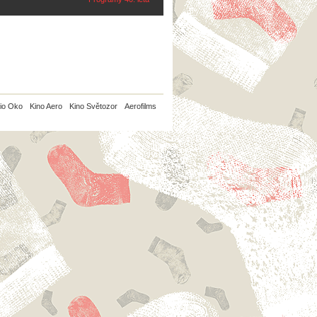
io Oko
Kino Aero
Kino Světozor
Aerofilms