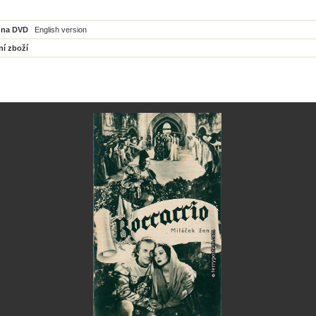
 na DVD
English version
ní zboží