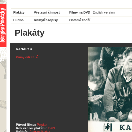
Plakáty
Výstavní činnost
Filmy na DVD
English version
Hudba
Knihy/časopisy
Ostatní zboží
Plakáty
KANÁLY 4
Přímý odkaz
Původ filmu:
Polsko
Rok vzniku plakátu:
1963
Režisér:
Andrzej Wajda