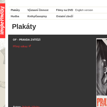
Plakáty
Výstavní činnost
Filmy na DVD
English version
Hudba
Knihy/časopisy
Ostatní zboží
Plakáty
OF - PRAVDA ZVÍTĚZÍ
Přímý odkaz
Autor:
Jirásek, Václav