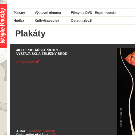
Plakáty
Výstavní činnost
Filmy na DVD
English version
Hudba
Knihy/časopisy
Ostatní zboží
Plakáty
40 LET SKLÁŘSKÉ ŠKOLY -
VÝSTAVA SKLA ŽELEZNÝ BROD
Přímý odkaz
Autor:
Sobolevič, Vladimír
Rok vzniku plakátu:
1960