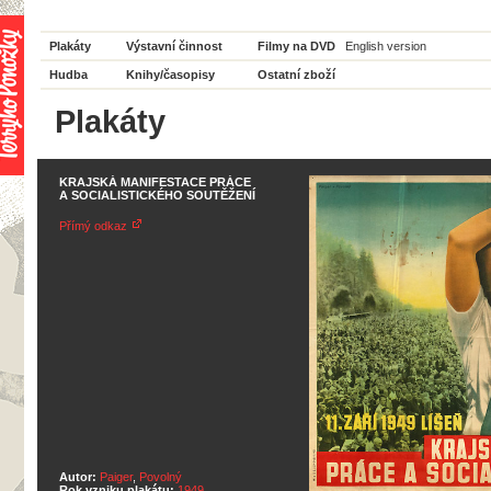
Plakáty
Výstavní činnost
Filmy na DVD
English version
Hudba
Knihy/časopisy
Ostatní zboží
Plakáty
KRAJSKÁ MANIFESTACE PRÁCE
A SOCIALISTICKÉHO SOUTĚŽENÍ
Přímý odkaz
Autor:
Paiger
,
Povolný
Rok vzniku plakátu:
1949