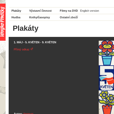
Plakáty
Výstavní činnost
Filmy na DVD
English version
Hudba
Knihy/časopisy
Ostatní zboží
Plakáty
1. MÁJ - 5. KVĚTEN - 9. KVĚTEN
Přímý odkaz
Autor:
Anonym