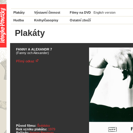
Plakáty
Výstavní činnost
Filmy na DVD
English version
Hudba
Knihy/časopisy
Ostatní zboží
Plakáty
FANNY A ALEXANDR 7
(Fanny och Alexander)
Přímý odkaz
Původ filmu:
Švédsko
Rok vzniku plakátu:
1979
Režisér:
Ingmar Bergman