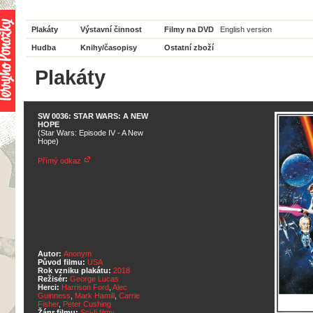
Plakáty
Výstavní činnost
Filmy na DVD
English version
Hudba
Knihy/časopisy
Ostatní zboží
Plakáty
SW 0036: STAR WARS: A NEW
HOPE
(Star Wars: Episode IV - A New
Hope)
Přímý odkaz
Autor:
Anonym
Původ filmu:
USA
Rok vzniku plakátu:
2018
Režisér:
George Lucas
Herci:
Harrison Ford
,
Alec
Guinness
,
Mark Hamill
,
Carrie
Fisher
,
Peter Cushing
Žánr filmu:
Sci-fi filmy