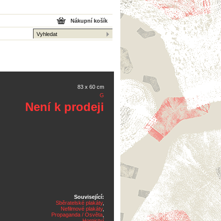
Nákupní košík
83 x 60 cm
G
Není k prodeji
Související:
Sběratelské plakáty
,
Nefilmové plakáty
,
Propaganda / Osvěta
,
Hornictví