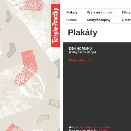
Plakáty
Výstavní činnost
Filmy
Hudba
Knihy/časopisy
Ostat
Plakáty
DEN HORNÍKŮ
(Bányászok napja)
Přímý odkaz
Autor:
Výtvarný kroužek Ada
Rok vzniku plakátu:
1957