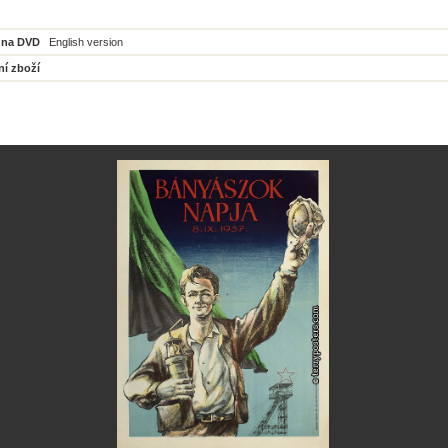
 na DVD
English version
ní zboží