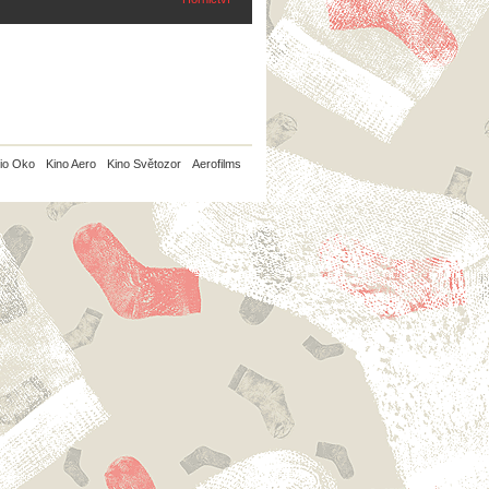
io Oko
Kino Aero
Kino Světozor
Aerofilms