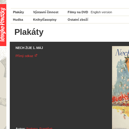
Plakáty
Výstavní činnost
Filmy na DVD
English version
Hudba
Knihy/časopisy
Ostatní zboží
Plakáty
NECH ŽIJE 1. MÁJ
Přímý odkaz
Autor:
Sodoma, František