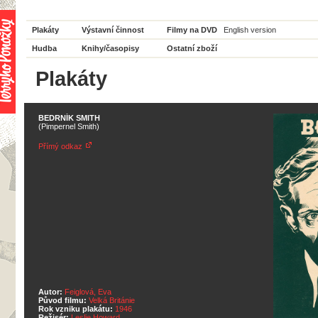
Plakáty
Výstavní činnost
Filmy na DVD
English version
Hudba
Knihy/časopisy
Ostatní zboží
Plakáty
BEDRNÍK SMITH
(Pimpernel Smith)
Přímý odkaz
Autor:
Feiglová, Eva
Původ filmu:
Velká Británie
Rok vzniku plakátu:
1946
Režisér:
Leslie Howard