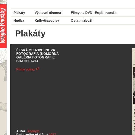
Plakáty
Výstavní činnost
Filmy na DVD
English version
Hudba
Knihy/časopisy
Ostatní zboží
Plakáty
ČESKÁ MEDZIVOJNOVÁ
FOTOGRAFIA (KOMORNÁ
GALÉRIA FOTOGRAFIE
BRATISLAVA)
Přímý odkaz
Autor:
Anonym
Rok vzniku plakátu:
1977