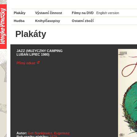
Plakáty
Výstavní činnost
Filmy na DVD
English version
Hudba
Knihy/časopisy
Ostatní zboží
Plakáty
JAZZ (MUZYCZNY CAMPING
LUBAN LIPIEC 1980)
Přímý odkaz
Autor:
Get-Stankiewicz, Eugeniusz
Rok vzniku plakátu:
1979