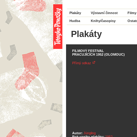
Plakáty
Výstavní činnost
Filmy
Hudba
Knihy/časopisy
Ostat
Plakáty
FILMOVÝ FESTIVAL
PRACUJÍCÍCH 1952 (OLOMOUC)
Přímý odkaz
Autor:
Jüngling
Rok vzniku plakátu:
1952