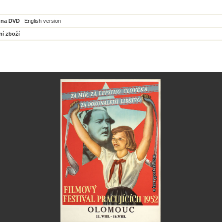
 na DVD
English version
ní zboží