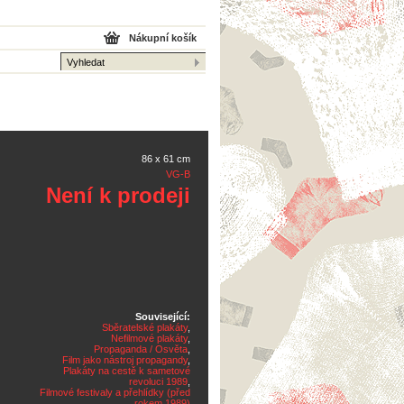
Nákupní košík
86 x 61 cm
VG-B
Není k prodeji
Související:
Sběratelské plakáty
,
Nefilmové plakáty
,
Propaganda / Osvěta
,
Film jako nástroj propagandy
,
Plakáty na cestě k sametové
revoluci 1989
,
Filmové festivaly a přehlídky (před
rokem 1989)