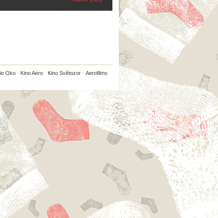
io Oko
Kino Aero
Kino Světozor
Aerofilms