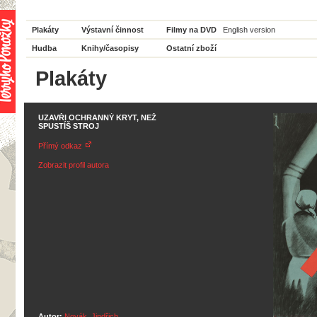
Plakáty
Výstavní činnost
Filmy na DVD
English version
Hudba
Knihy/časopisy
Ostatní zboží
Plakáty
UZAVŘI OCHRANNÝ KRYT, NEŽ
SPUSTÍŠ STROJ
Přímý odkaz
Zobrazit profil autora
Autor:
Novák, Jindřich