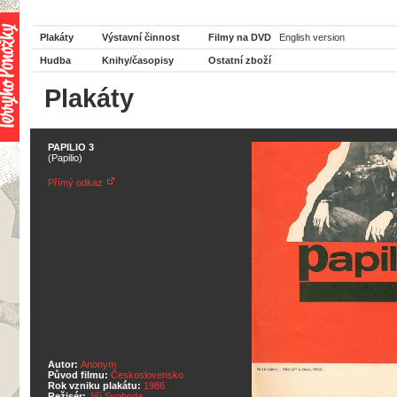
Plakáty
Výstavní činnost
Filmy na DVD
English version
Hudba
Knihy/časopisy
Ostatní zboží
Plakáty
PAPILIO 3
(Papilio)
Přímý odkaz
Autor:
Anonym
Původ filmu:
Československo
Rok vzniku plakátu:
1986
Režisér:
Jiří Svoboda