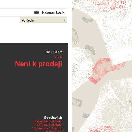
Nákupní košík
90 x 63 cm
VG-B
Není k prodeji
Související:
Sběratelské plakáty
,
Nefilmové plakáty
,
Propaganda / Osvěta
,
Májové dny