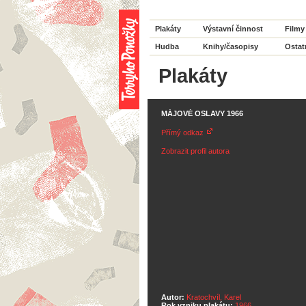
Plakáty
Výstavní činnost
Filmy
Hudba
Knihy/časopisy
Ostat
Plakáty
MÁJOVÉ OSLAVY 1966
Přímý odkaz
Zobrazit profil autora
Autor:
Kratochvíl, Karel
Rok vzniku plakátu:
1966