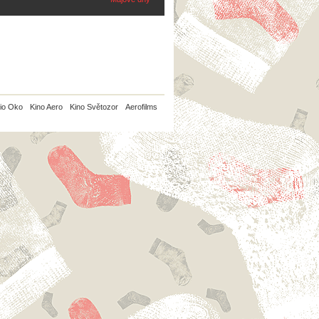
io Oko
Kino Aero
Kino Světozor
Aerofilms