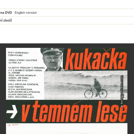
 na DVD
English version
ní zboží