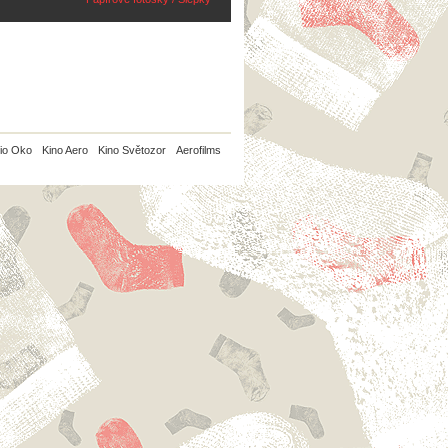
io Oko
Kino Aero
Kino Světozor
Aerofilms