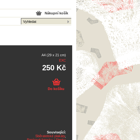
Nákupní košík
A4 (29 x 21 cm)
EXC
250 Kč
Do košíku
Související:
Sběratelské plakáty
,
Papírové fotosky / Slepky