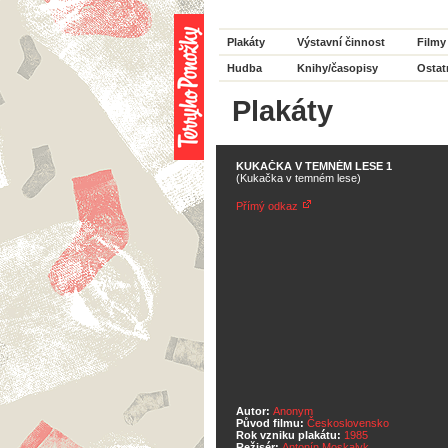
Plakáty
Výstavní činnost
Filmy
Hudba
Knihy/časopisy
Ostat
Plakáty
KUKAČKA V TEMNÉM LESE 1
(Kukačka v temném lese)
Přímý odkaz
Autor:
Anonym
Původ filmu:
Československo
Rok vzniku plakátu:
1985
Režisér:
Antonín Moskalyk