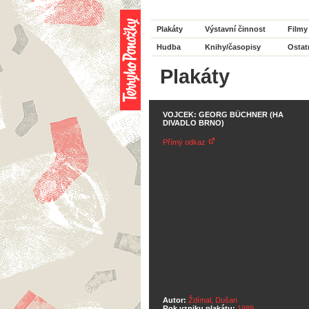
Plakáty
Výstavní činnost
Filmy
Hudba
Knihy/časopisy
Ostat
Plakáty
VOJCEK: GEORG BÜCHNER (HA
DIVADLO BRNO)
Přímý odkaz
Autor:
Ždímal, Dušan
Rok vzniku plakátu:
1989