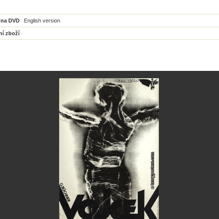
 na DVD
English version
ní zboží