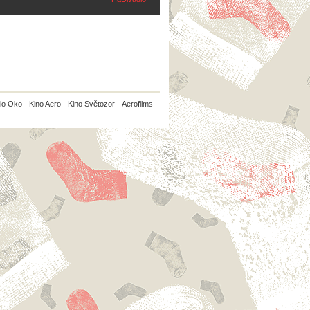
io Oko
Kino Aero
Kino Světozor
Aerofilms