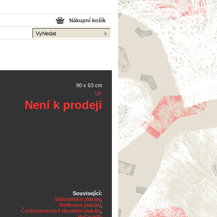
Nákupní košík
90 x 63 cm
UF
Není k prodeji
Související:
Sběratelské plakáty
,
Nefilmové plakáty
,
Československé divadelní plakáty
,
HaDivadlo