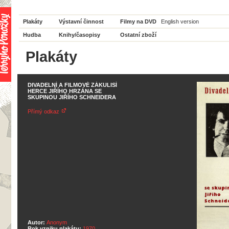
Plakáty
Výstavní činnost
Filmy na DVD
English version
Hudba
Knihy/časopisy
Ostatní zboží
Plakáty
DIVADELNÍ A FILMOVÉ ZÁKULISÍ
HERCE JIŘÍHO HRZÁNA SE
SKUPINOU JIŘÍHO SCHNEIDERA
Přímý odkaz
Autor:
Anonym
Rok vzniku plakátu:
1970