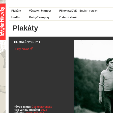
Plakáty
Výstavní činnost
Filmy na DVD
English version
Hudba
Knihy/časopisy
Ostatní zboží
Plakáty
TIE MALÉ VÝLETY 1
Přímý odkaz
Původ filmu:
Československo
Rok vzniku plakátu:
1973
Režisér:
Jozef Režucha