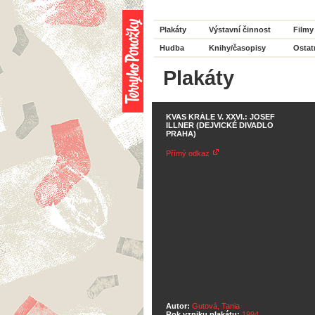
Plakáty
Výstavní činnost
Filmy
Hudba
Knihy/časopisy
Ostat
Plakáty
KVAS KRÁLE V. XXVI.: JOSEF
ILLNER (DEJVICKÉ DIVADLO
PRAHA)
Přímý odkaz
Autor:
Gutová, Tania
Rok vzniku plakátu:
1994