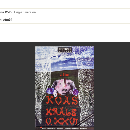
 na DVD
English version
ní zboží