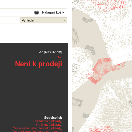
Nákupní košík
A2 (60 x 42 cm)
EXC
Není k prodeji
Související:
Sběratelské plakáty
,
Nefilmové plakáty
,
Československé divadelní plakáty
,
Československé divadelní - ostatní