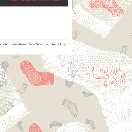
io Oko
Kino Aero
Kino Světozor
Aerofilms