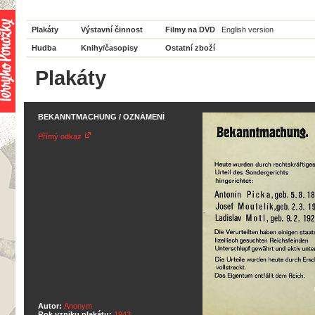
Plakáty
Výstavní činnost
Filmy na DVD
English version
Hudba
Knihy/časopisy
Ostatní zboží
Plakáty
BEKANNTMACHUNG / OZNÁMENÍ
Přímý odkaz
Autor:
Anonym
Rok vzniku plakátu:
1943