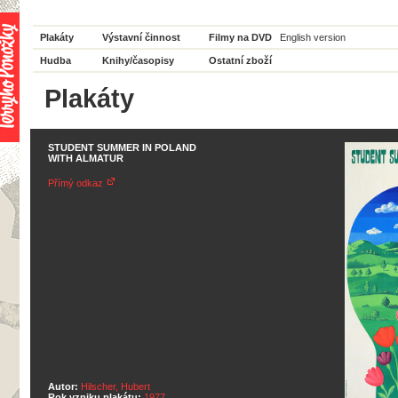
Plakáty
Výstavní činnost
Filmy na DVD
English version
Hudba
Knihy/časopisy
Ostatní zboží
Plakáty
STUDENT SUMMER IN POLAND
WITH ALMATUR
Přímý odkaz
Autor:
Hilscher, Hubert
Rok vzniku plakátu:
1977