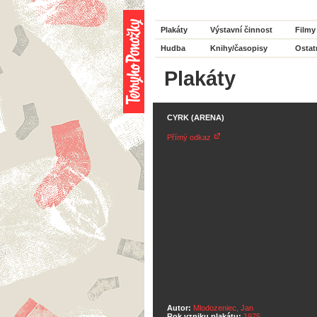
Plakáty
Výstavní činnost
Filmy
Hudba
Knihy/časopisy
Ostat
Plakáty
CYRK (ARENA)
Přímý odkaz
Autor:
Mlodozeniec, Jan
Rok vzniku plakátu:
1975