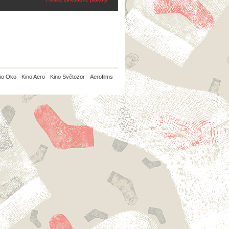
io Oko
Kino Aero
Kino Světozor
Aerofilms