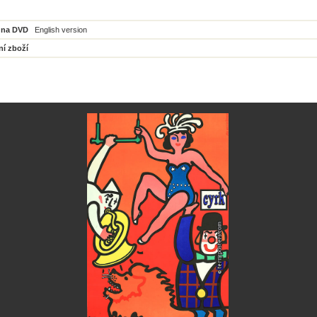
 na DVD
English version
ní zboží