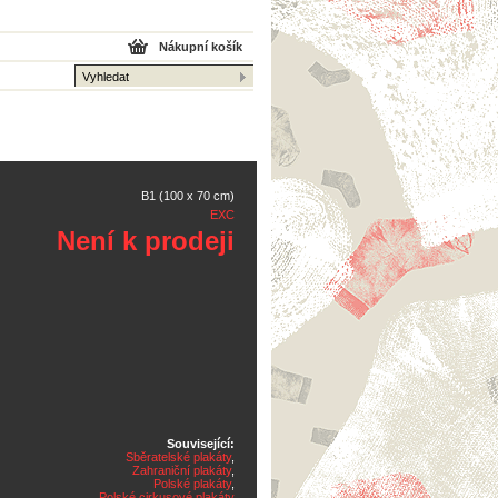
Nákupní košík
B1 (100 x 70 cm)
EXC
Není k prodeji
Související:
Sběratelské plakáty
,
Zahraniční plakáty
,
Polské plakáty
,
Polské cirkusové plakáty