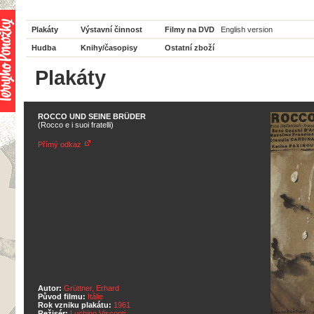
Plakáty
Výstavní činnost
Filmy na DVD
English version
Hudba
Knihy/časopisy
Ostatní zboží
Plakáty
ROCCO UND SEINE BRÜDER
(Rocco e i suoi fratelli)
Přímý odkaz
Autor:
Grüttner, Erhard
Původ filmu:
Itálie
Rok vzniku plakátu:
1961
Režisér:
Luchino Visconti