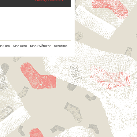
io Oko
Kino Aero
Kino Světozor
Aerofilms