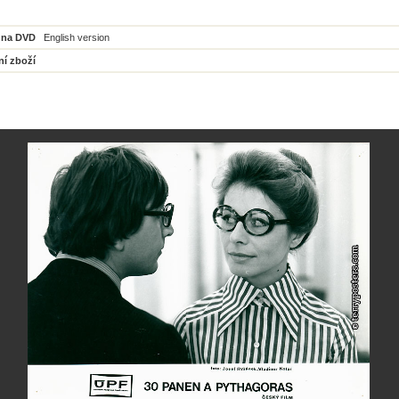
 na DVD
English version
ní zboží