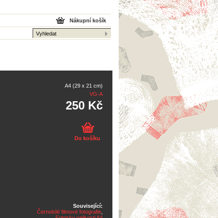
Nákupní košík
A4 (29 x 21 cm)
VG-A
250 Kč
Do košíku
Související:
Černobílé filmové fotografie
,
Fotosky velikosti A4