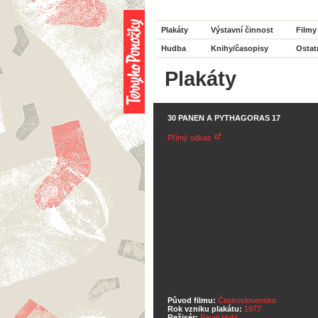
Plakáty
Výstavní činnost
Filmy
Hudba
Knihy/časopisy
Ostat
Plakáty
30 PANEN A PYTHAGORAS 17
Přímý odkaz
Původ filmu:
Československo
Rok vzniku plakátu:
1977
Režisér:
Pavel Hobl