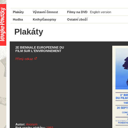
Plakáty
Výstavní činnost
Filmy na DVD
English version
Hudba
Knihy/časopisy
Ostatní zboží
Plakáty
2E BIENNALE EUROPEENNE DU
FILM SUR L'ENVIRONNEMENT
Přímý odkaz
Autor:
Anonym
Rok vzniku plakátu:
1983