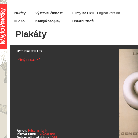
Plakáty
Výstavní činnost
Filmy na DVD
English version
Hudba
Knihy/časopisy
Ostatní zboží
Plakáty
USS NAUTILUS
Přímý odkaz
Autor:
Nitsche, Erik
Původ filmu:
Švýcarsko
Rok vzniku plakátu:
1955