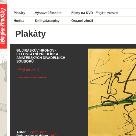
Plakáty
Výstavní činnost
Filmy na DVD
English version
Hudba
Knihy/časopisy
Ostatní zboží
Plakáty
50. JIRÁSKŮV HRONOV -
CELOSTÁTNÍ PŘEHLÍDKA
AMATÉRSKÝCH DIVADELNÍCH
SOUBORŮ
Přímý odkaz
Zobrazit profil autora
Autor:
Flejšar, Josef
Rok vzniku plakátu:
1980