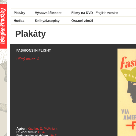
Plakáty
Výstavní činnost
Filmy na DVD
English version
Hudba
Knihy/časopisy
Ostatní zboží
Plakáty
FASHIONS IN FLIGHT
Přímý odkaz
Autor:
Kauffar, E. McKnight
Původ filmu:
USA
Rok vzniku plakátu:
1947